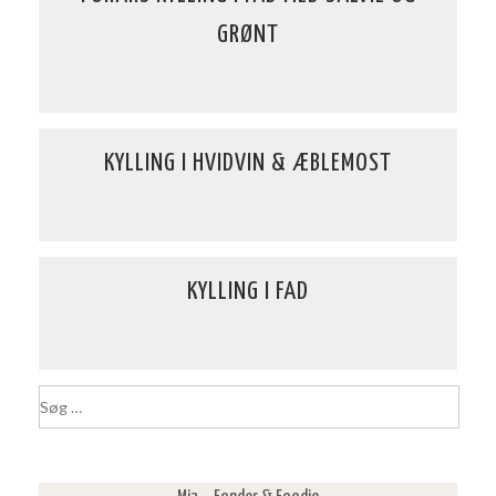
GRØNT
KYLLING I HVIDVIN & ÆBLEMOST
KYLLING I FAD
S
ø
g
e
f