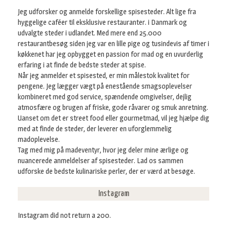
Jeg udforsker og anmelde forskellige spisesteder. Alt lige fra
hyggelige caféer til eksklusive restauranter. i Danmark og
udvalgte steder i udlandet. Med mere end 25.000
restaurantbesøg siden jeg var en lille pige og tusindevis af timer i
køkkenet har jeg opbygget en passion for mad og en uvurderlig
erfaring i at finde de bedste steder at spise.
Når jeg anmelder et spisested, er min målestok kvalitet for
pengene. Jeg lægger vægt på enestående smagsoplevelser
kombineret med god service, spændende omgivelser, dejlig
atmosfære og brugen af friske, gode råvarer og smuk anretning.
Uanset om det er street food eller gourmetmad, vil jeg hjælpe dig
med at finde de steder, der leverer en uforglemmelig
madoplevelse.
Tag med mig på madeventyr, hvor jeg deler mine ærlige og
nuancerede anmeldelser af spisesteder. Lad os sammen
udforske de bedste kulinariske perler, der er værd at besøge.
Instagram
Instagram did not return a 200.