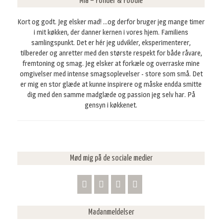
Mia – Fonder & Foodie
t
e
Kort og godt. Jeg elsker mad! ...og derfor bruger jeg mange timer
r
i mit køkken, der danner kernen i vores hjem. Familiens
:
samlingspunkt. Det er hér jeg udvikler, eksperimenterer,
tilbereder og anretter med den største respekt for både råvare,
fremtoning og smag. Jeg elsker at forkæle og overraske mine
omgivelser med intense smagsoplevelser - store som små. Det
er mig en stor glæde at kunne inspirere og måske endda smitte
dig med den samme madglæde og passion jeg selv har. På
gensyn i køkkenet.
Mød mig på de sociale medier
Madanmeldelser