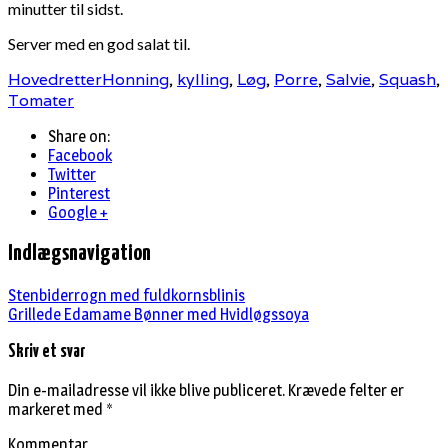
minutter til sidst.
Server med en god salat til.
Hovedretter
Honning
,
kylling
,
Løg
,
Porre
,
Salvie
,
Squash
,
Tomater
Share on:
Facebook
Twitter
Pinterest
Google +
Indlægsnavigation
Stenbiderrogn med fuldkornsblinis
Grillede Edamame Bønner med Hvidløgssoya
Skriv et svar
Din e-mailadresse vil ikke blive publiceret.
Krævede felter er
markeret med
*
Kommentar