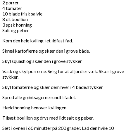
2 porrer
4 tomater
10 blade frisk salvie
8 dl. boullion
3 spsk honning
Salt og peber
Kom den hele kylling i et ildfast fad.
Skræl kartoflerne og skær den i grove både.
Skyl squash og skær den i grove stykker
Vask og skyl porrerne. Sørg for at al jord er væk. Skær i grove
stykker.
Skyl tomaterne og skær dem hver i 4 både/stykker
Spred alle grøntsagerne rundt i fadet.
Hæld honning henover kyllingen.
Tilsæt bouillon og drys med lidt salt og peber.
Sæt i ovnen i 60 minutter på 200 grader. Lad den hvile 10