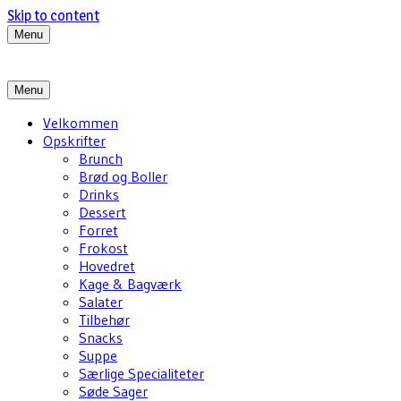
Skip to content
Menu
Menu
Velkommen
Opskrifter
Brunch
Brød og Boller
Drinks
Dessert
Forret
Frokost
Hovedret
Kage & Bagværk
Salater
Tilbehør
Snacks
Suppe
Særlige Specialiteter
Søde Sager