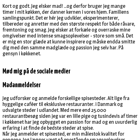
Kort og godt. Jeg elsker mad! ...og derfor bruger jeg mange
timer i mit køkken, der danner kernen i vores hjem. Familiens
samlingspunkt. Det er hér jeg udvikler, eksperimenterer,
tilbereder og anretter med den største respekt for både råvare,
fremtoning og smag. Jeg elsker at forkæle og overraske mine
omgivelser med intense smagsoplevelser - store som små. Det
er mig en stor glæde at kunne inspirere og måske endda smitte
dig med den samme madglæde og passion jeg selv har. På
gensyn i køkkenet.
Mød mig på de sociale medier
Madanmeldelser
Jeg udforsker og anmelde forskellige spisesteder. Alt lige fra
hyggelige caféer til eksklusive restauranter. i Danmark og
udvalgte steder i udlandet. Med mere end 25.000
restaurantbesøg siden jeg var en lille pige og tusindevis af timer
i køkkenet har jeg opbygget en passion for mad og en uvurderlig
erfaring i at finde de bedste steder at spise.
Når jeg anmelder et spisested, er min målestok kvalitet for
pengene. Jeg lægger vægt på enestående smagsoplevelser