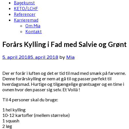
Bagekunst
KETO/LCHF
Referencer
Karrieremad
Om Mia
Kontakt
Forårs Kylling i Fad med Salvie og Grønt
5. april 2018
5. april 2018
by
Mia
Der er forår i luften og det er tid til mad med smæk på farverne.
Denne forårskylling er nem at gå til og passer perfekt til
hverdagsmad. Hurtige og tilgængelige grøntsager og en time i
ovnen hvor den passer sig selv. Et Voilá !
Til 4 personer skal du bruge:
1 hel kylling
10-12 kartofler (mellem størrelse)
1 squash
2 løg