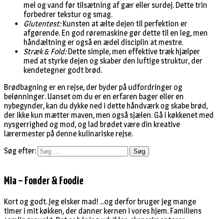
mel og vand før tilsætning af gær eller surdej. Dette trin
forbedrer tekstur og smag.
Glutentest:
Kunsten at ælte dejen til perfektion er
afgørende. En god røremaskine gør dette til en leg, men
håndæltning er også en ædel disciplin at mestre.
Stræk & Fold:
Dette simple, men effektive træk hjælper
med at styrke dejen og skaber den luftige struktur, der
kendetegner godt brød.
Brødbagning er en rejse, der byder på udfordringer og
belønninger. Uanset om du er en erfaren bager eller en
nybegynder, kan du dykke ned i dette håndværk og skabe brød,
der ikke kun mætter maven, men også sjælen. Gå i køkkenet med
nysgerrighed og mod, og lad brødet være din kreative
lærermester på denne kulinariske rejse.
Søg efter:
Mia – Fonder & Foodie
Kort og godt. Jeg elsker mad! ...og derfor bruger jeg mange
timer i mit køkken, der danner kernen i vores hjem. Familiens