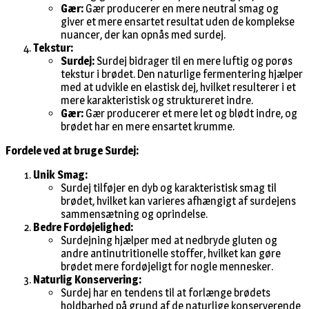
Gær:
Gær producerer en mere neutral smag og
giver et mere ensartet resultat uden de komplekse
nuancer, der kan opnås med surdej.
Tekstur:
Surdej:
Surdej bidrager til en mere luftig og porøs
tekstur i brødet. Den naturlige fermentering hjælper
med at udvikle en elastisk dej, hvilket resulterer i et
mere karakteristisk og struktureret indre.
Gær:
Gær producerer et mere let og blødt indre, og
brødet har en mere ensartet krumme.
Fordele ved at bruge Surdej:
Unik Smag:
Surdej tilføjer en dyb og karakteristisk smag til
brødet, hvilket kan varieres afhængigt af surdejens
sammensætning og oprindelse.
Bedre Fordøjelighed:
Surdejning hjælper med at nedbryde gluten og
andre antinutritionelle stoffer, hvilket kan gøre
brødet mere fordøjeligt for nogle mennesker.
Naturlig Konservering:
Surdej har en tendens til at forlænge brødets
holdbarhed på grund af de naturlige konserverende