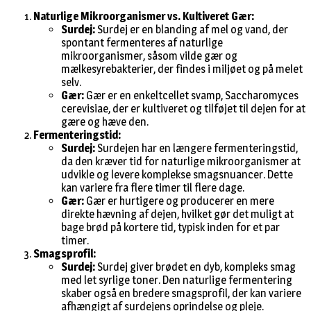
Naturlige Mikroorganismer vs. Kultiveret Gær:
Surdej:
Surdej er en blanding af mel og vand, der
spontant fermenteres af naturlige
mikroorganismer, såsom vilde gær og
mælkesyrebakterier, der findes i miljøet og på melet
selv.
Gær:
Gær er en enkeltcellet svamp, Saccharomyces
cerevisiae, der er kultiveret og tilføjet til dejen for at
gære og hæve den.
Fermenteringstid:
Surdej:
Surdejen har en længere fermenteringstid,
da den kræver tid for naturlige mikroorganismer at
udvikle og levere komplekse smagsnuancer. Dette
kan variere fra flere timer til flere dage.
Gær:
Gær er hurtigere og producerer en mere
direkte hævning af dejen, hvilket gør det muligt at
bage brød på kortere tid, typisk inden for et par
timer.
Smagsprofil:
Surdej:
Surdej giver brødet en dyb, kompleks smag
med let syrlige toner. Den naturlige fermentering
skaber også en bredere smagsprofil, der kan variere
afhængigt af surdejens oprindelse og pleje.