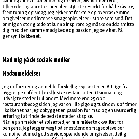
samlingspunkt. Det er hér jeg udvikler, eksperimenterer,
tilbereder og anretter med den største respekt for både råvare,
fremtoning og smag. Jeg elsker at forkæle og overraske mine
omgivelser med intense smagsoplevelser - store som små. Det
er mig en stor glæde at kunne inspirere og måske endda smitte
dig med den samme madglæde og passion jeg selv har. På
gensyn i køkkenet.
Mød mig på de sociale medier
Madanmeldelser
Jeg udforsker og anmelde forskellige spisesteder. Alt lige fra
hyggelige caféer til eksklusive restauranter. i Danmark og
udvalgte steder i udlandet. Med mere end 25.000
restaurantbesøg siden jeg var en lille pige og tusindevis af timer
i køkkenet har jeg opbygget en passion for mad og en uvurderlig
erfaring i at finde de bedste steder at spise.
Når jeg anmelder et spisested, er min målestok kvalitet for
pengene. Jeg lægger vægt på enestående smagsoplevelser
kombineret med god service, spændende omgivelser, dejlig