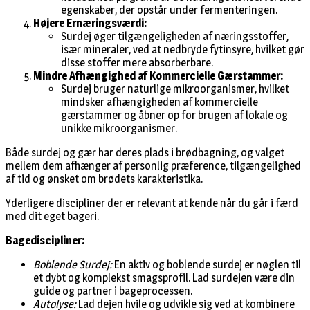
egenskaber, der opstår under fermenteringen.
Højere Ernæringsværdi:
Surdej øger tilgængeligheden af næringsstoffer,
især mineraler, ved at nedbryde fytinsyre, hvilket gør
disse stoffer mere absorberbare.
Mindre Afhængighed af Kommercielle Gærstammer:
Surdej bruger naturlige mikroorganismer, hvilket
mindsker afhængigheden af kommercielle
gærstammer og åbner op for brugen af lokale og
unikke mikroorganismer.
Både surdej og gær har deres plads i brødbagning, og valget
mellem dem afhænger af personlig præference, tilgængelighed
af tid og ønsket om brødets karakteristika.
Yderligere discipliner der er relevant at kende når du går i færd
med dit eget bageri.
Bagediscipliner:
Boblende Surdej:
En aktiv og boblende surdej er nøglen til
et dybt og komplekst smagsprofil. Lad surdejen være din
guide og partner i bageprocessen.
Autolyse:
Lad dejen hvile og udvikle sig ved at kombinere