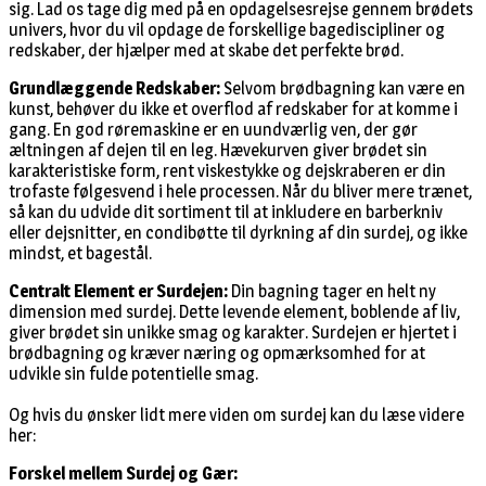
sig. Lad os tage dig med på en opdagelsesrejse gennem brødets
univers, hvor du vil opdage de forskellige bagediscipliner og
redskaber, der hjælper med at skabe det perfekte brød.
Grundlæggende Redskaber:
Selvom brødbagning kan være en
kunst, behøver du ikke et overflod af redskaber for at komme i
gang. En god røremaskine er en uundværlig ven, der gør
æltningen af dejen til en leg. Hævekurven giver brødet sin
karakteristiske form, rent viskestykke og dejskraberen er din
trofaste følgesvend i hele processen. Når du bliver mere trænet,
så kan du udvide dit sortiment til at inkludere en barberkniv
eller dejsnitter, en condibøtte til dyrkning af din surdej, og ikke
mindst, et bagestål.
Centralt Element er Surdejen:
Din bagning tager en helt ny
dimension med surdej. Dette levende element, boblende af liv,
giver brødet sin unikke smag og karakter. Surdejen er hjertet i
brødbagning og kræver næring og opmærksomhed for at
udvikle sin fulde potentielle smag.
Og hvis du ønsker lidt mere viden om surdej kan du læse videre
her:
Forskel mellem Surdej og Gær: