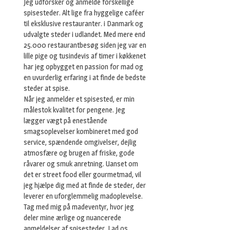
Jeg udforsker og anmelde forskellige
spisesteder. Alt lige fra hyggelige caféer
til eksklusive restauranter. i Danmark og
udvalgte steder i udlandet. Med mere end
25.000 restaurantbesøg siden jeg var en
lille pige og tusindevis af timer i køkkenet
har jeg opbygget en passion for mad og
en uvurderlig erfaring i at finde de bedste
steder at spise.
Når jeg anmelder et spisested, er min
målestok kvalitet for pengene. Jeg
lægger vægt på enestående
smagsoplevelser kombineret med god
service, spændende omgivelser, dejlig
atmosfære og brugen af friske, gode
råvarer og smuk anretning. Uanset om
det er street food eller gourmetmad, vil
jeg hjælpe dig med at finde de steder, der
leverer en uforglemmelig madoplevelse.
Tag med mig på madeventyr, hvor jeg
deler mine ærlige og nuancerede
anmeldelser af spisesteder. Lad os