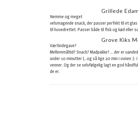
Grillede Eda
Nemme og meget
velsmagende snack, der passer perfekt til et glas 
til hovedrettet. Passer både til fisk og kød eller 
Grove Kiks M
Værtindegave?
Mellemmåltid? Snack? Madpakke? … der er uandede
under 10 minutter (…og så lige 20 min i ovnen :).
venner. Og der se selvfølgelig lagt en god håndful
de er.