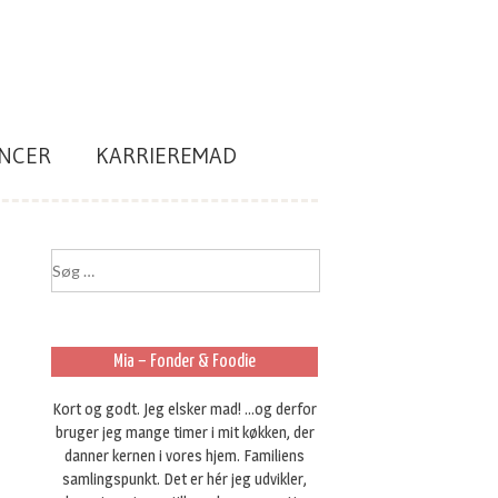
NCER
KARRIEREMAD
S
ø
g
e
f
Mia – Fonder & Foodie
t
e
Kort og godt. Jeg elsker mad! ...og derfor
r
bruger jeg mange timer i mit køkken, der
:
danner kernen i vores hjem. Familiens
samlingspunkt. Det er hér jeg udvikler,