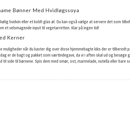
mame Bønner Med Hvidløgssoya
kølig hvidvin eller et koldt glas øl. Du kan også vælge at servere det som tilb
som et velsmagende input til vegetarretten. Klar på ingen tid!
ed Kerner
 muligheder når du kaster dig over disse hjemmebagte kiks der er tilberedt p
 I dag er de bagt og pakket som værtindegave, da vi i aften skal ud og besøge 
d til side til børnene. Spis dem med smør, ost, marmelade, nutella eller bare 