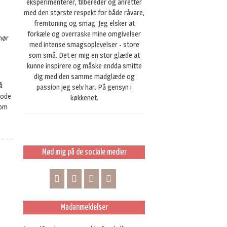
eksperimenterer, tilbereder og anretter
med den største respekt for både råvare,
fremtoning og smag. Jeg elsker at
forkæle og overraske mine omgivelser
ehør
med intense smagsoplevelser - store
som små. Det er mig en stor glæde at
kunne inspirere og måske endda smitte
dig med den samme madglæde og
å
passion jeg selv har. På gensyn i
gode
køkkenet.
som
Mød mig på de sociale medier
Madanmeldelser