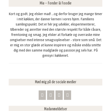
f
Mia – Fonder & Foodie
t
e
Kort og godt. Jeg elsker mad! ...og derfor bruger jeg mange timer
r
i mit køkken, der danner kernen i vores hjem. Familiens
:
samlingspunkt. Det er hér jeg udvikler, eksperimenterer,
tilbereder og anretter med den største respekt for både råvare,
fremtoning og smag. Jeg elsker at forkæle og overraske mine
omgivelser med intense smagsoplevelser - store som små. Det
er mig en stor glæde at kunne inspirere og måske endda smitte
dig med den samme madglæde og passion jeg selv har. På
gensyn i køkkenet.
Mød mig på de sociale medier
Madanmeldelser