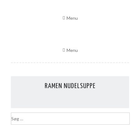
Skip
to
Menu
content
Menu
RAMEN NUDELSUPPE
S
ø
g
e