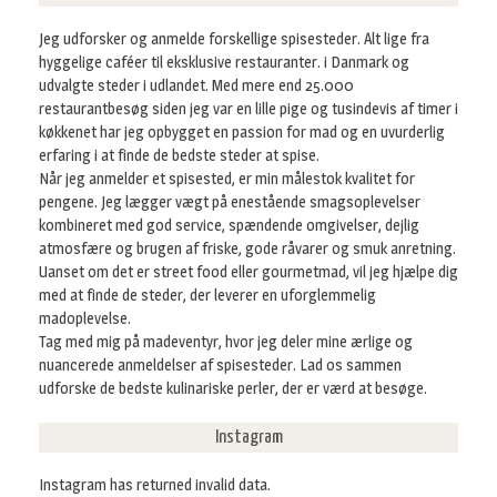
Jeg udforsker og anmelde forskellige spisesteder. Alt lige fra
hyggelige caféer til eksklusive restauranter. i Danmark og
udvalgte steder i udlandet. Med mere end 25.000
restaurantbesøg siden jeg var en lille pige og tusindevis af timer i
køkkenet har jeg opbygget en passion for mad og en uvurderlig
erfaring i at finde de bedste steder at spise.
Når jeg anmelder et spisested, er min målestok kvalitet for
pengene. Jeg lægger vægt på enestående smagsoplevelser
kombineret med god service, spændende omgivelser, dejlig
atmosfære og brugen af friske, gode råvarer og smuk anretning.
Uanset om det er street food eller gourmetmad, vil jeg hjælpe dig
med at finde de steder, der leverer en uforglemmelig
madoplevelse.
Tag med mig på madeventyr, hvor jeg deler mine ærlige og
nuancerede anmeldelser af spisesteder. Lad os sammen
udforske de bedste kulinariske perler, der er værd at besøge.
Instagram
Instagram has returned invalid data.