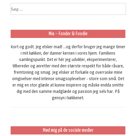
S
ø
g
e
f
Mia – Fonder & Foodie
t
e
Kort og godt. Jeg elsker mad! ...og derfor bruger jeg mange timer
r
i mit køkken, der danner kernen i vores hjem. Familiens
:
samlingspunkt. Det er hér jeg udvikler, eksperimenterer,
tilbereder og anretter med den største respekt for både råvare,
fremtoning og smag. Jeg elsker at forkæle og overraske mine
omgivelser med intense smagsoplevelser - store som små. Det
er mig en stor glæde at kunne inspirere og måske endda smitte
dig med den samme madglæde og passion jeg selv har. På
gensyn i køkkenet.
Mød mig på de sociale medier