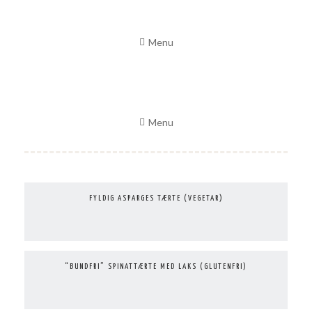
Skip
to
Menu
content
Menu
FYLDIG ASPARGES TÆRTE (VEGETAR)
“BUNDFRI” SPINATTÆRTE MED LAKS (GLUTENFRI)