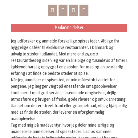
Madanmeldelser
Jeg udforsker og anmelde forskellige spisesteder. Alt lige fra
hyggelige caféer til eksklusive restauranter. i Danmark og
udvalgte steder i udlandet. Med mere end 25.000
restaurantbesøg siden jeg var en lille pige og tusindevis af timer i
køkkenet har jeg opbygget en passion for mad og en uvurderlig
erfaring i at finde de bedste steder at spise.
Når jeg anmelder et spisested, er min målestok kvalitet for
pengene. Jeg lægger vægt på enestående smagsoplevelser
kombineret med god service, spændende omgivelser, dejlig
atmosfære og brugen af friske, gode råvarer og smuk anretning.
Uanset om det er street food eller gourmetmad, vil jeg hjælpe dig
med at finde de steder, der leverer en uforglemmelig
madoplevelse.
Tag med mig på madeventyr, hvor jeg deler mine ærlige og
nuancerede anmeldelser af spisesteder. Lad os sammen
udforske de bedste kulinariske perler, der er værd at besøge.