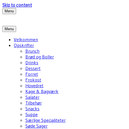
Skip to content
Menu
Menu
Velkommen
Opskrifter
Brunch
Brød og Boller
Drinks
Dessert
Forret
Frokost
Hovedret
Kage & Bagværk
Salater
Tilbehør
Snacks
Suppe
Særlige Specialiteter
Søde Sager