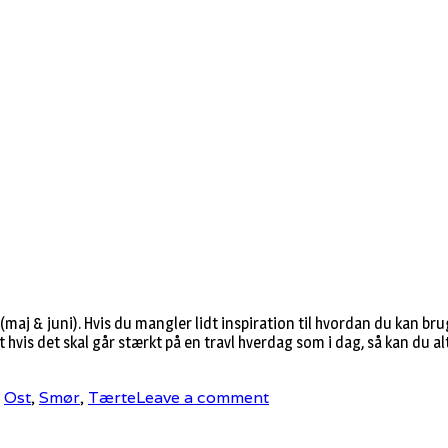
j & juni). Hvis du mangler lidt inspiration til hvordan du kan brug
hvis det skal går stærkt på en travl hverdag som i dag, så kan du alt
,
Ost
,
Smør
,
Tærte
Leave a comment