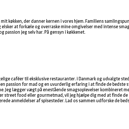
i mit køkken, der danner kernen i vores hjem. Familiens samlingspunk
g elsker at forkæle og overraske mine omgivelser med intense smag
passion jeg selv har. På gensyn i køkkenet.
ggelige caféer til eksklusive restauranter. i Danmark og udvalgte s
t en passion for mad og en uvurderlig erfaring i at finde de bedste s
ngene. Jeg lægger vægt på enestående smagsoplevelser kombineret m
er street food eller gourmetmad, vil jeg hjælpe dig med at finde d
rede anmeldelser af spisesteder. Lad os sammen udforske de bedste