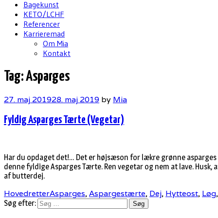
Bagekunst
KETO/LCHF
Referencer
Karrieremad
Om Mia
Kontakt
Tag:
Asparges
27. maj 2019
28. maj 2019
by
Mia
Fyldig Asparges Tærte (Vegetar)
Har du opdaget det!… Det er højsæson for lækre grønne asparges (ma
denne fyldige Asparges Tærte. Ren vegetar og nem at lave. Husk, at 
af butterdej.
Hovedretter
Asparges
,
Aspargestærte
,
Dej
,
Hytteost
,
Løg
Søg efter: