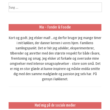
S
ø
g
e
f
Mia – Fonder & Foodie
t
e
Kort og godt. Jeg elsker mad! ...og derfor bruger jeg mange timer
r
i mit køkken, der danner kernen i vores hjem. Familiens
:
samlingspunkt. Det er hér jeg udvikler, eksperimenterer,
tilbereder og anretter med den største respekt for både råvare,
fremtoning og smag. Jeg elsker at forkæle og overraske mine
omgivelser med intense smagsoplevelser - store som små. Det
er mig en stor glæde at kunne inspirere og måske endda smitte
dig med den samme madglæde og passion jeg selv har. På
gensyn i køkkenet.
Mød mig på de sociale medier