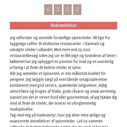
Madanmeldelser
Jeg udforsker og anmelde forskellige spisesteder. Alt lige fra
hyggelige caféer til eksklusive restauranter. i Danmark og
udvalgte steder i udlandet. Med mere end 25.000
restaurantbesøg siden jeg var en lille pige og tusindevis af timer i
køkkenet har jeg opbygget en passion for mad og en uvurderlig
erfaring i at finde de bedste steder at spise.
Når jeg anmelder et spisested, er min målestok kvalitet for
pengene. Jeg lægger vægt på enestående smagsoplevelser
kombineret med god service, spændende omgivelser, dejlig
atmosfære og brugen af friske, gode råvarer og smuk anretning.
Uanset om det er street food eller gourmetmad, vil jeg hjælpe dig
med at finde de steder, der leverer en uforglemmelig
madoplevelse.
Tag med mig på madeventyr, hvor jeg deler mine ærlige og
nuancerede anmeldelser af spisesteder. Lad os sammen
udforske de bedste kulinariske perler, der er værd at besøge.