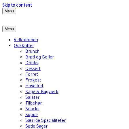
Skip to content
Menu
Menu
Velkommen
Opskrifter
Brunch
Brød og Boller
Drinks
Dessert
Forret
Frokost
Hovedret
Kage & Bagværk
Salater
Tilbehør
Snacks
Suppe
Særlige Specialiteter
Søde Sager