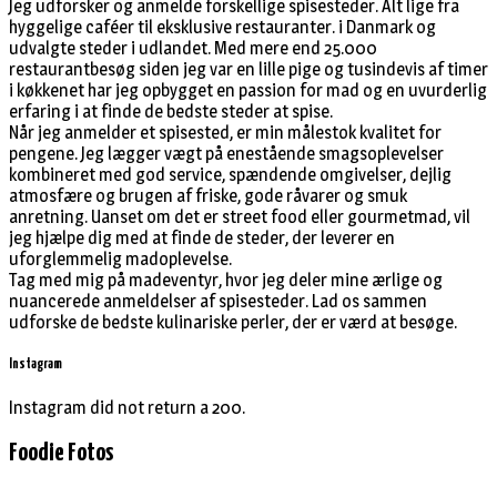
Jeg udforsker og anmelde forskellige spisesteder. Alt lige fra
hyggelige caféer til eksklusive restauranter. i Danmark og
udvalgte steder i udlandet. Med mere end 25.000
restaurantbesøg siden jeg var en lille pige og tusindevis af timer
i køkkenet har jeg opbygget en passion for mad og en uvurderlig
erfaring i at finde de bedste steder at spise.
Når jeg anmelder et spisested, er min målestok kvalitet for
pengene. Jeg lægger vægt på enestående smagsoplevelser
kombineret med god service, spændende omgivelser, dejlig
atmosfære og brugen af friske, gode råvarer og smuk
anretning. Uanset om det er street food eller gourmetmad, vil
jeg hjælpe dig med at finde de steder, der leverer en
uforglemmelig madoplevelse.
Tag med mig på madeventyr, hvor jeg deler mine ærlige og
nuancerede anmeldelser af spisesteder. Lad os sammen
udforske de bedste kulinariske perler, der er værd at besøge.
Instagram
Instagram did not return a 200.
Foodie Fotos