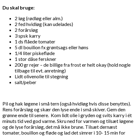
Du skal bruge:
2 løg (rødløg eller alm.)
2 fed hvidløg (kan udelades)
2 forårsløg
3 spsk karry
1 ds flåede tomater
5 dl bouilion fx grøntsags eller høns
1/4 liter piskefløde
1 stor dåse ferskner
200 gr rejer – de billige fra frost er helt okay (hold nogle
tilbage til evt. anretning)
Lidt olivenolie til stegning
salt/peber
Pil og hak løgene i små tern (også hvidløg hvis disse benyttes).
Rens forårsløg og skær den lyse ende i små skiver. Gem den
grønne ende til senere. Kom lidt olie i gryden og svits karry i ét
minuts tid ved god varme. Skru ned for varmen og tilsæt løgene
og de lyse forårsløg, det må ikke brune. Tilsæt dernæst
tomater, bouillon og fløde og lad det simrer i 10- 15 min for