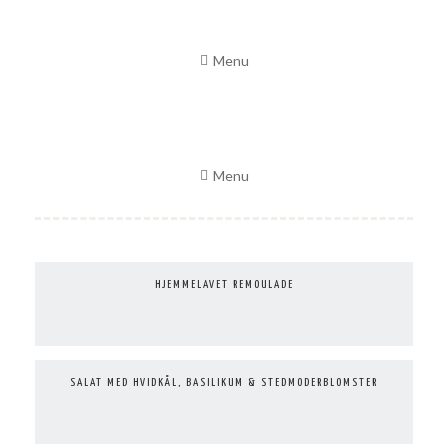
Skip
to
Menu
content
Menu
HJEMMELAVET REMOULADE
SALAT MED HVIDKÅL, BASILIKUM & STEDMODERBLOMSTER