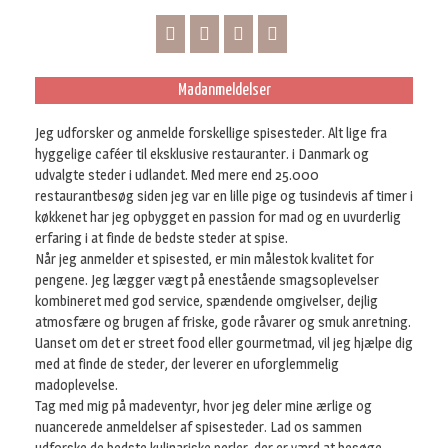
Madanmeldelser
Jeg udforsker og anmelde forskellige spisesteder. Alt lige fra
hyggelige caféer til eksklusive restauranter. i Danmark og
udvalgte steder i udlandet. Med mere end 25.000
restaurantbesøg siden jeg var en lille pige og tusindevis af timer i
køkkenet har jeg opbygget en passion for mad og en uvurderlig
erfaring i at finde de bedste steder at spise.
Når jeg anmelder et spisested, er min målestok kvalitet for
pengene. Jeg lægger vægt på enestående smagsoplevelser
kombineret med god service, spændende omgivelser, dejlig
atmosfære og brugen af friske, gode råvarer og smuk anretning.
Uanset om det er street food eller gourmetmad, vil jeg hjælpe dig
med at finde de steder, der leverer en uforglemmelig
madoplevelse.
Tag med mig på madeventyr, hvor jeg deler mine ærlige og
nuancerede anmeldelser af spisesteder. Lad os sammen
udforske de bedste kulinariske perler, der er værd at besøge.