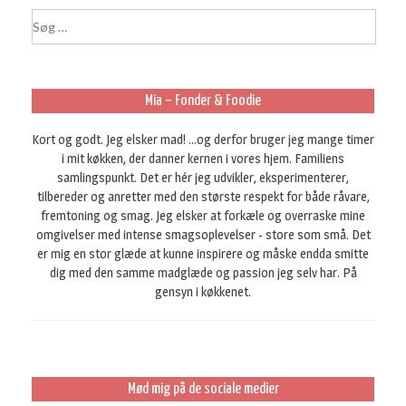
S
ø
g
e
f
Mia – Fonder & Foodie
t
e
Kort og godt. Jeg elsker mad! ...og derfor bruger jeg mange timer
r
i mit køkken, der danner kernen i vores hjem. Familiens
:
samlingspunkt. Det er hér jeg udvikler, eksperimenterer,
tilbereder og anretter med den største respekt for både råvare,
fremtoning og smag. Jeg elsker at forkæle og overraske mine
omgivelser med intense smagsoplevelser - store som små. Det
er mig en stor glæde at kunne inspirere og måske endda smitte
dig med den samme madglæde og passion jeg selv har. På
gensyn i køkkenet.
Mød mig på de sociale medier