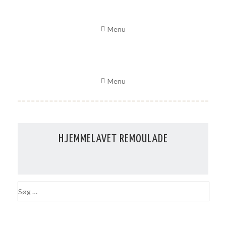
Skip
to
Menu
content
Menu
HJEMMELAVET REMOULADE
S
ø
g
e