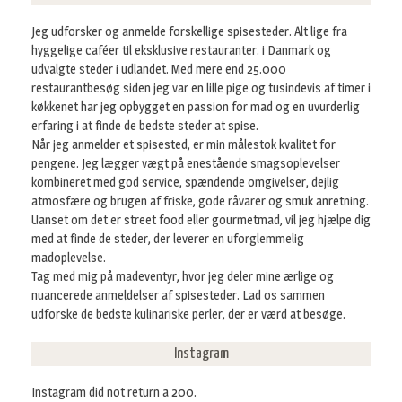
Jeg udforsker og anmelde forskellige spisesteder. Alt lige fra
hyggelige caféer til eksklusive restauranter. i Danmark og
udvalgte steder i udlandet. Med mere end 25.000
restaurantbesøg siden jeg var en lille pige og tusindevis af timer i
køkkenet har jeg opbygget en passion for mad og en uvurderlig
erfaring i at finde de bedste steder at spise.
Når jeg anmelder et spisested, er min målestok kvalitet for
pengene. Jeg lægger vægt på enestående smagsoplevelser
kombineret med god service, spændende omgivelser, dejlig
atmosfære og brugen af friske, gode råvarer og smuk anretning.
Uanset om det er street food eller gourmetmad, vil jeg hjælpe dig
med at finde de steder, der leverer en uforglemmelig
madoplevelse.
Tag med mig på madeventyr, hvor jeg deler mine ærlige og
nuancerede anmeldelser af spisesteder. Lad os sammen
udforske de bedste kulinariske perler, der er værd at besøge.
Instagram
Instagram did not return a 200.