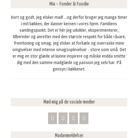
f
Mia – Fonder & Foodie
t
e
Kort og godt. Jeg elsker mad! ...og derfor bruger jeg mange timer
r
i mit køkken, der danner kernen i vores hjem. Familiens
:
samlingspunkt. Det er hér jeg udvikler, eksperimenterer,
tilbereder og anretter med den største respekt for både råvare,
fremtoning og smag. Jeg elsker at forkæle og overraske mine
omgivelser med intense smagsoplevelser - store som små. Det
er mig en stor glæde at kunne inspirere og måske endda smitte
dig med den samme madglæde og passion jeg selv har. På
gensyn i køkkenet.
Mød mig på de sociale medier
Madanmeldelser