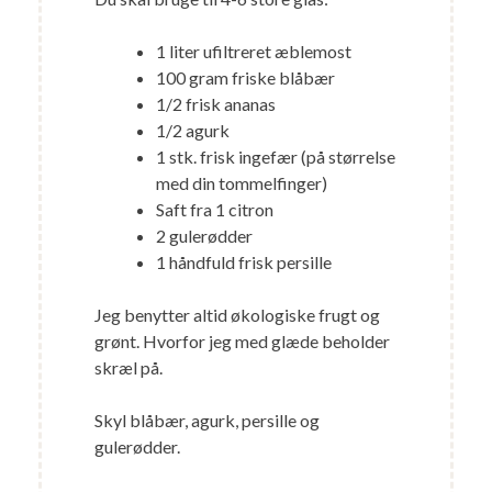
1 liter ufiltreret æblemost
100 gram friske blåbær
1/2 frisk ananas
1/2 agurk
1 stk. frisk ingefær (på størrelse
med din tommelfinger)
Saft fra 1 citron
2 gulerødder
1 håndfuld frisk persille
Jeg benytter altid økologiske frugt og
grønt. Hvorfor jeg med glæde beholder
skræl på.
Skyl blåbær, agurk, persille og
gulerødder.