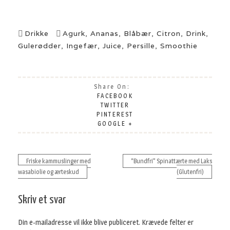
Drikke
Agurk
,
Ananas
,
Blåbær
,
Citron
,
Drink
,
Gulerødder
,
Ingefær
,
Juice
,
Persille
,
Smoothie
Share On:
FACEBOOK
TWITTER
PINTEREST
GOOGLE +
Friske kammuslinger med
“Bundfri” Spinattærte med Laks
wasabiolie og ærteskud
(Glutenfri)
Indlægsnavigation
Skriv et svar
Din e-mailadresse vil ikke blive publiceret.
Krævede felter er