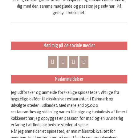
dig med den samme madglæde og passion jeg selv har. På
gensyn i køkkenet.
Mød mig på de sociale medier
Madanmeldelser
Jeg udforsker og anmelde forskellige spisesteder. Alt lige fra
hyggelige caféer til eksklusive restauranter. i Danmark og
udvalgte steder i udlandet. Med mere end 25.000
restaurantbesøg siden jeg var en lille pige og tusindevis af timer i
køkkenet har jeg opbygget en passion for mad og en uvurderlig
erfaring i at finde de bedste steder at spise.
Når jeg anmelder et spisested, er min målestok kvalitet for
pengene. Jeg lægger vægt på enestående smagsoplevelser