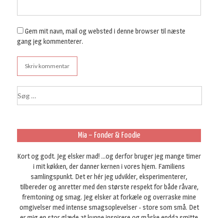
Gem mit navn, mail og websted i denne browser til næste
gang jeg kommenterer.
S
ø
g
e
f
Mia – Fonder & Foodie
t
e
Kort og godt. Jeg elsker mad! ...og derfor bruger jeg mange timer
r
i mit køkken, der danner kernen i vores hjem. Familiens
:
samlingspunkt. Det er hér jeg udvikler, eksperimenterer,
tilbereder og anretter med den største respekt for både råvare,
fremtoning og smag. Jeg elsker at forkæle og overraske mine
omgivelser med intense smagsoplevelser - store som små. Det
er mig en stor glæde at kunne inspirere og måske endda smitte