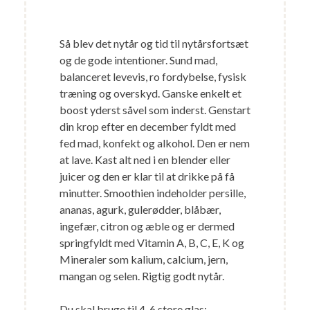
Så blev det nytår og tid til nytårsfortsæt
og de gode intentioner. Sund mad,
balanceret levevis, ro fordybelse, fysisk
træning og overskyd. Ganske enkelt et
boost yderst såvel som inderst. Genstart
din krop efter en december fyldt med
fed mad, konfekt og alkohol. Den er nem
at lave. Kast alt ned i en blender eller
juicer og den er klar til at drikke på få
minutter. Smoothien indeholder persille,
ananas, agurk, gulerødder, blåbær,
ingefær, citron og æble og er dermed
springfyldt med Vitamin A, B, C, E, K og
Mineraler som kalium, calcium, jern,
mangan og selen. Rigtig godt nytår.
Du skal bruge til 4-6 store glas: