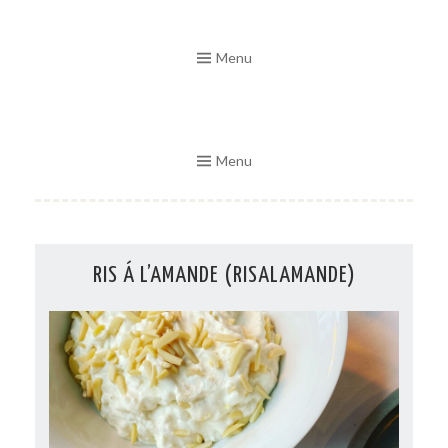
Skip
to
Menu
content
Menu
RIS Á L’AMANDE (RISALAMANDE)