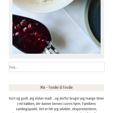
S
ø
g
e
f
Mia – Fonder & Foodie
t
e
Kort og godt. Jeg elsker mad! ...og derfor bruger jeg mange timer
r
i mit køkken, der danner kernen i vores hjem. Familiens
:
samlingspunkt. Det er hér jeg udvikler, eksperimenterer,