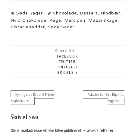
Søde Sager
Chokolade
,
Dessert
,
Hindbær
,
Hvid Chokolade
,
Kage
,
Marcipan
,
Mazarinkage
,
Pistacienødder
,
Søde Sager
Share On:
FACEBOOK
TWITTER
PINTEREST
GOOGLE +
Kylling med Druer & Friske
Asiatisk Sur Sød Dip med
Krydderurter
Ingefær
Indlægsnavigation
Skriv et svar
Din e-mailadresse vil ikke blive publiceret.
Krævede felter er