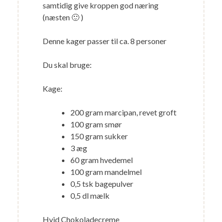
samtidig give kroppen god næring
(næsten 🙂 )
Denne kager passer til ca. 8 personer
Du skal bruge:
Kage:
200 gram marcipan, revet groft
100 gram smør
150 gram sukker
3 æg
60 gram hvedemel
100 gram mandelmel
0,5 tsk bagepulver
0,5 dl mælk
Hvid Chokoladecreme