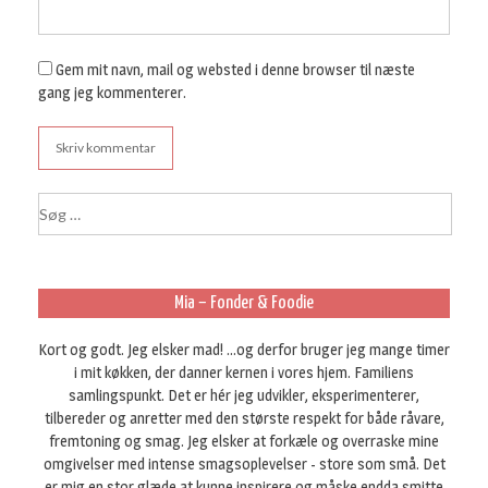
Gem mit navn, mail og websted i denne browser til næste
gang jeg kommenterer.
S
ø
g
e
f
Mia – Fonder & Foodie
t
e
Kort og godt. Jeg elsker mad! ...og derfor bruger jeg mange timer
r
i mit køkken, der danner kernen i vores hjem. Familiens
:
samlingspunkt. Det er hér jeg udvikler, eksperimenterer,
tilbereder og anretter med den største respekt for både råvare,
fremtoning og smag. Jeg elsker at forkæle og overraske mine
omgivelser med intense smagsoplevelser - store som små. Det
er mig en stor glæde at kunne inspirere og måske endda smitte