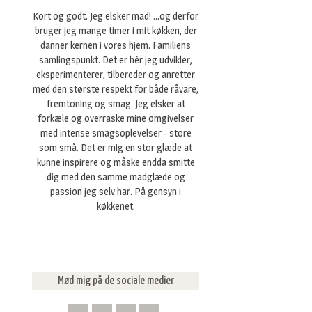
e
Kort og godt. Jeg elsker mad! ...og derfor
r
bruger jeg mange timer i mit køkken, der
:
danner kernen i vores hjem. Familiens
samlingspunkt. Det er hér jeg udvikler,
eksperimenterer, tilbereder og anretter
med den største respekt for både råvare,
fremtoning og smag. Jeg elsker at
forkæle og overraske mine omgivelser
med intense smagsoplevelser - store
som små. Det er mig en stor glæde at
kunne inspirere og måske endda smitte
dig med den samme madglæde og
passion jeg selv har. På gensyn i
køkkenet.
Mød mig på de sociale medier