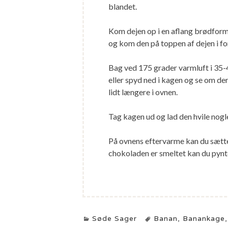
blandet.
Kom dejen op i en aflang brødform
og kom den på toppen af dejen i f
Bag ved 175 grader varmluft i 35-4
eller spyd ned i kagen og se om der
lidt længere i ovnen.
Tag kagen ud og lad den hvile nogl
På ovnens eftervarme kan du sætt
chokoladen er smeltet kan du pyn
Søde Sager
Banan
,
Banankage