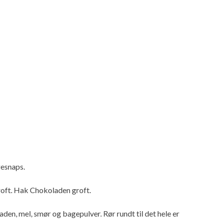
gesnaps.
oft. Hak Chokoladen groft.
den, mel, smør og bagepulver. Rør rundt til det hele er