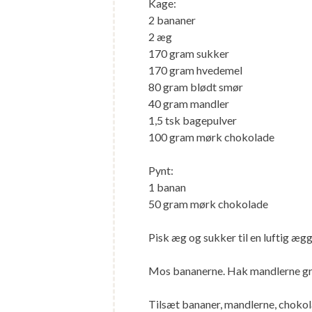
Kage:
2 bananer
2 æg
170 gram sukker
170 gram hvedemel
80 gram blødt smør
40 gram mandler
1,5 tsk bagepulver
100 gram mørk chokolade
Pynt:
1 banan
50 gram mørk chokolade
Pisk æg og sukker til en luftig æg
Mos bananerne. Hak mandlerne gr
Tilsæt bananer, mandlerne, chokola