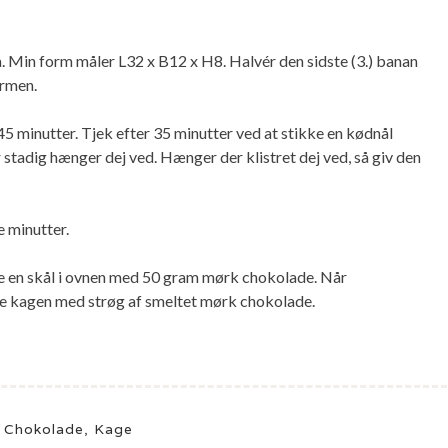
. Min form måler L32 x B12 x H8. Halvér den sidste (3.) banan
ormen.
5 minutter. Tjek efter 35 minutter ved at stikke en kødnål
 stadig hænger dej ved. Hænger der klistret dej ved, så giv den
e minutter.
e en skål i ovnen med 50 gram mørk chokolade. Når
te kagen med strøg af smeltet mørk chokolade.
,
Chokolade
,
Kage